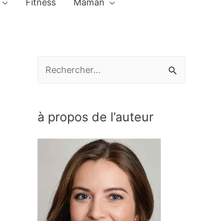
Fitness
Maman
R
e
c
à propos de l’auteur
h
e
r
c
h
e