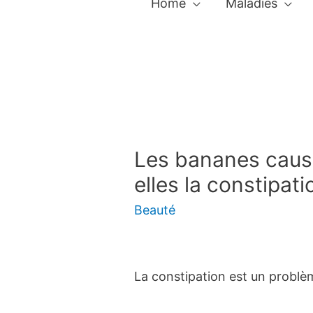
Home
Maladies
Les bananes cause
elles la constipati
Beauté
La constipation est un problè