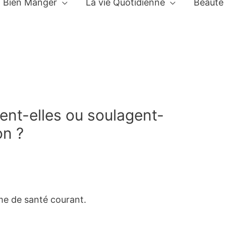
Bien Manger
La vie Quotidienne
Beauté
nt-elles ou soulagent-
on ?
me de santé courant.