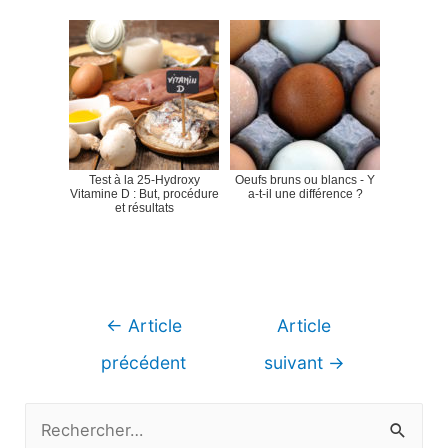
Test à la 25-Hydroxy
Oeufs bruns ou blancs - Y
Vitamine D : But, procédure
a-t-il une différence ?
et résultats
Navigation
←
Article
Article
de
précédent
suivant
→
l’article
R