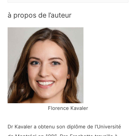
e
c
à propos de l’auteur
h
e
r
c
h
e
r
:
Florence Kavaler
Dr Kavaler a obtenu son diplôme de l’Université