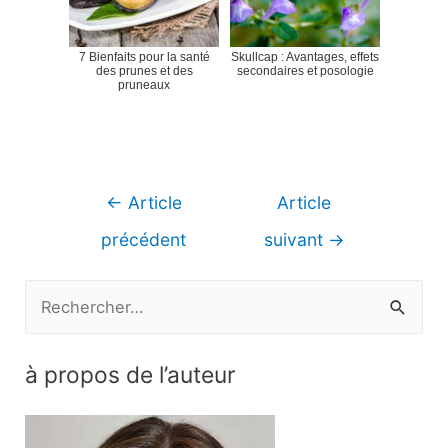
7 Bienfaits pour la santé
Skullcap : Avantages, effets
des prunes et des
secondaires et posologie
pruneaux
Navigation
←
Article
Article
de
précédent
suivant
→
l’article
R
e
c
à propos de l’auteur
h
e