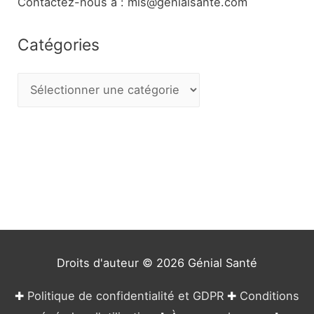
Contactez-nous à : mis@genialsante.com
Catégories
C
a
t
é
g
o
r
i
e
Droits d'auteur © 2026
Génial Santé
s
✚
Politique de confidentialité et GDPR
✚
Conditions