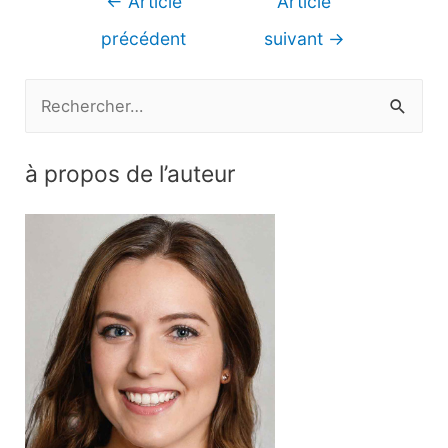
←
Article
Article
de
précédent
suivant
→
l’article
R
e
c
à propos de l’auteur
h
e
r
c
h
e
r
: