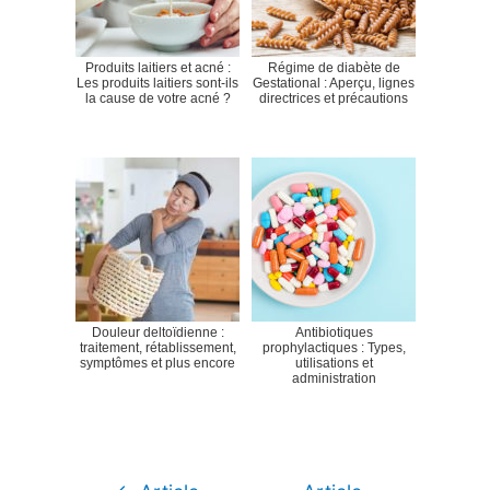
Produits laitiers et acné :
Régime de diabète de
Les produits laitiers sont-ils
Gestational : Aperçu, lignes
la cause de votre acné ?
directrices et précautions
Douleur deltoïdienne :
Antibiotiques
traitement, rétablissement,
prophylactiques : Types,
symptômes et plus encore
utilisations et
administration
Navigation