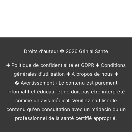
é
g
o
r
i
e
Droits d'auteur © 2026
Génial Santé
s
✚
Politique de confidentialité et GDPR
✚
Conditions
générales d'utilisation
✚
À propos de nous
✚
� Avertissement : Le contenu est purement
informatif et éducatif et ne doit pas être interprété
comme un avis médical. Veuillez n'utiliser le
contenu qu'en consultation avec un médecin ou un
professionnel de la santé certifié approprié.