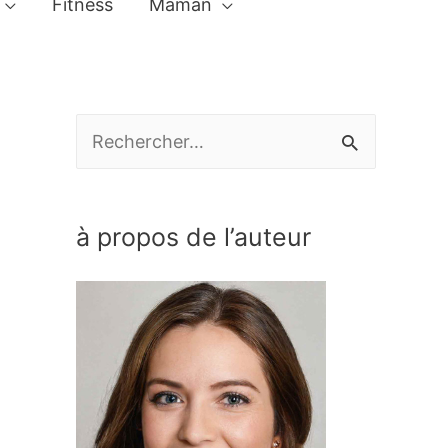
Fitness
Maman
R
e
c
à propos de l’auteur
h
e
r
c
h
e