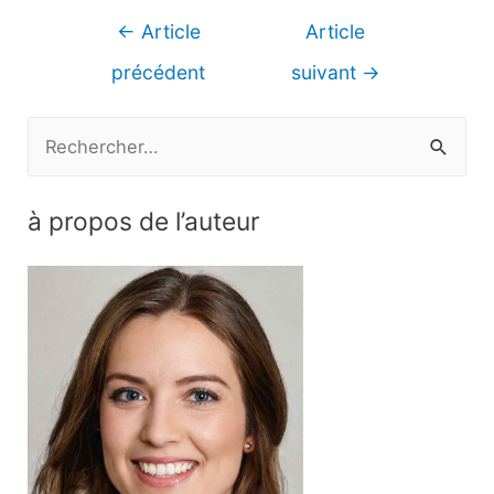
Navigation
←
Article
Article
de
précédent
suivant
→
l’article
R
e
c
à propos de l’auteur
h
e
r
c
h
e
r