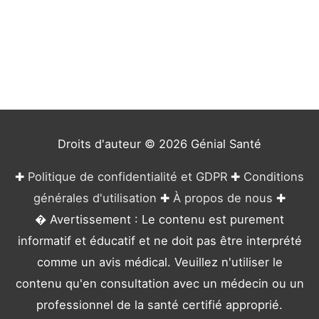
t
é
g
o
r
i
e
Droits d'auteur © 2026
Génial Santé
s
✚
Politique de confidentialité et GDPR
✚
Conditions
générales d'utilisation
✚
À propos de nous
✚
� Avertissement : Le contenu est purement
informatif et éducatif et ne doit pas être interprété
comme un avis médical. Veuillez n'utiliser le
contenu qu'en consultation avec un médecin ou un
professionnel de la santé certifié approprié.