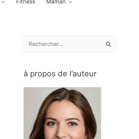
Fitness
Maman
R
e
c
à propos de l’auteur
h
e
r
c
h
e