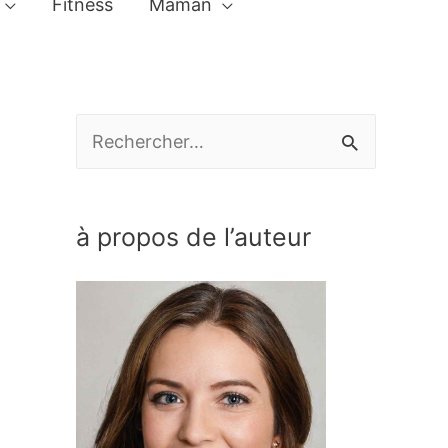
Fitness
Maman
R
e
c
à propos de l’auteur
h
e
r
c
h
e