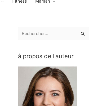
Fitness
Maman
R
e
c
à propos de l’auteur
h
e
r
c
h
e