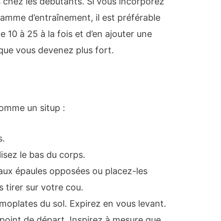
 chez les débutants. Si vous incorporez
mme d’entraînement, il est préférable
10 à 25 à la fois et d’en ajouter une
 que vous devenez plus fort.
comme un situp :
s.
lisez le bas du corps.
’aux épaules opposées ou placez-les
s tirer sur votre cou.
omoplates du sol. Expirez en vous levant.
 point de départ. Inspirez à mesure que