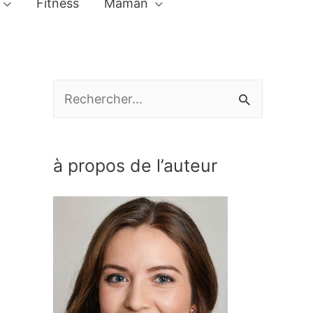
Fitness
Maman
R
e
c
à propos de l’auteur
h
e
r
c
h
e