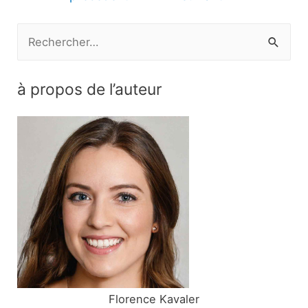
l’article
R
e
c
à propos de l’auteur
h
e
r
c
h
e
r
:
Florence Kavaler