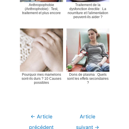
Anthropophobie
Traitement de la
(Anthrophobie) : Test,
dysfonction érectile : La
traitement et plus encore
nourriture et l'alimentation
peuvent-ils aider ?
Pourquoi mes mamelons
Dons de plasma : Quels
sont-ils durs ? 10 Causes
sont les effets secondaires
possibles
?
Navigation
←
Article
Article
de
précédent
suivant
→