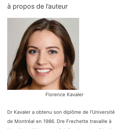
c
à propos de l’auteur
h
e
r
c
h
e
r
:
Florence Kavaler
Dr Kavaler a obtenu son diplôme de l’Université
de Montréal en 1986. Dre Frechette travaille à