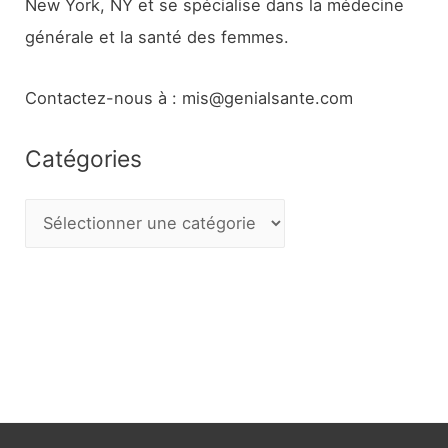
New York, NY et se spécialise dans la médecine
générale et la santé des femmes.
Contactez-nous à : mis@genialsante.com
Catégories
C
a
t
é
g
o
r
i