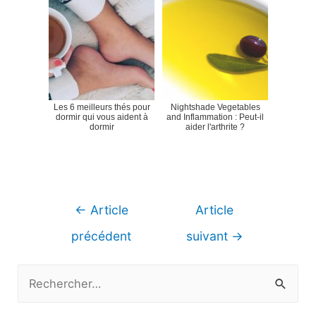
Les 6 meilleurs thés pour
Nightshade Vegetables
dormir qui vous aident à
and Inflammation : Peut-il
dormir
aider l'arthrite ?
Navigation
←
Article
Article
de
précédent
suivant
→
l’article
R
e