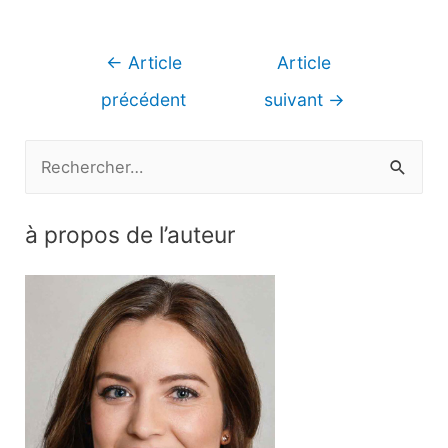
Navigation
←
Article
Article
de
précédent
suivant
→
l’article
R
e
c
à propos de l’auteur
h
e
r
c
h
e
r