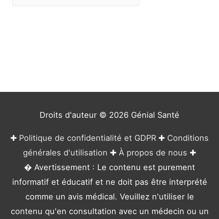
a
t
é
g
o
r
i
e
Droits d'auteur © 2026
Génial Santé
s
✚
Politique de confidentialité et GDPR
✚
Conditions
générales d'utilisation
✚
À propos de nous
✚
� Avertissement : Le contenu est purement
informatif et éducatif et ne doit pas être interprété
comme un avis médical. Veuillez n'utiliser le
contenu qu'en consultation avec un médecin ou un