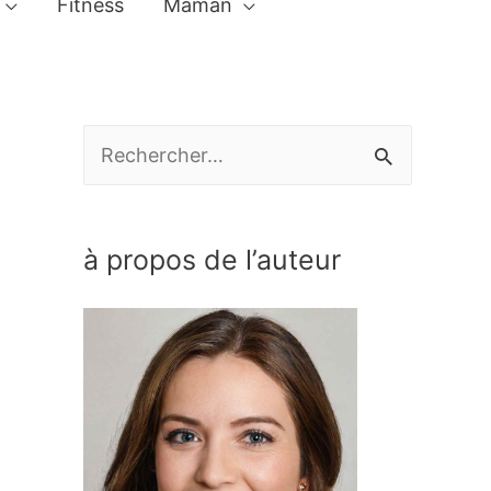
Fitness
Maman
R
e
c
à propos de l’auteur
h
e
r
c
h
e