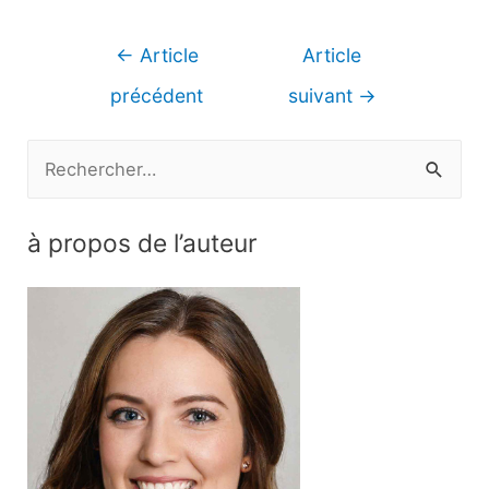
Navigation
←
Article
Article
de
précédent
suivant
→
l’article
R
e
c
à propos de l’auteur
h
e
r
c
h
e
r