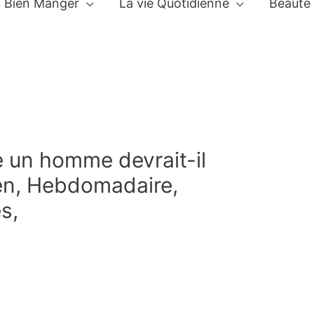
Bien Manger
La vie Quotidienne
Beauté
e un homme devrait-il
ien, Hebdomadaire,
s,