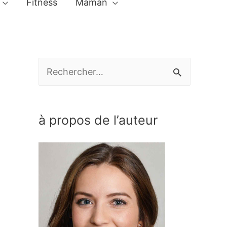
Fitness
Maman
R
e
c
à propos de l’auteur
h
e
r
c
h
e