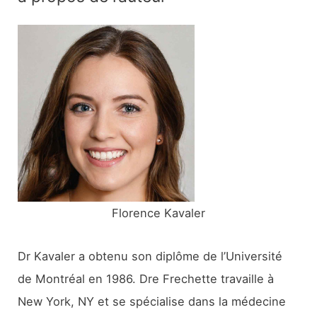
h
e
r
c
h
e
r
:
Florence Kavaler
Dr Kavaler a obtenu son diplôme de l’Université
de Montréal en 1986. Dre Frechette travaille à
New York, NY et se spécialise dans la médecine