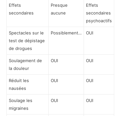
Effets
Presque
Effets
secondaires
aucune
secondaires
psychoactifs
Spectacles sur le
Possiblement…
OUI
test de dépistage
de drogues
Soulagement de
OUI
OUI
la douleur
Réduit les
OUI
OUI
nausées
Soulage les
OUI
OUI
migraines