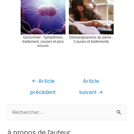
Gonorrhée : Symptômes,
Démangeaisons du pénis :
traitement, causes et plus
Causes et traitements
encore
Navigation
←
Article
Article
de
précédent
suivant
→
l’article
R
e
c
à propos de l’auteur