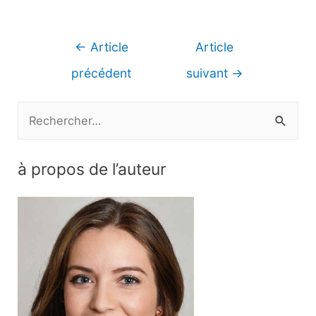
Navigation
←
Article
Article
de
précédent
suivant
→
l’article
R
e
c
à propos de l’auteur
h
e
r
c
h
e
r