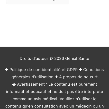
a
t
é
g
o
r
i
e
Droits d'auteur © 2026
Génial Santé
s
✚
Politique de confidentialité et GDPR
✚
Conditions
générales d'utilisation
✚
À propos de nous
✚
� Avertissement : Le contenu est purement
informatif et éducatif et ne doit pas être interprété
comme un avis médical. Veuillez n'utiliser le
contenu qu'en consultation avec un médecin ou un