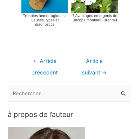
Troubles hémorragiques :
7 Avantages émergents de
Causes, types et
Bacopa monnieri (Brahmi)
diagnostics
Navigation
←
Article
Article
de
précédent
suivant
→
l’article
R
e
c
à propos de l’auteur
h
e