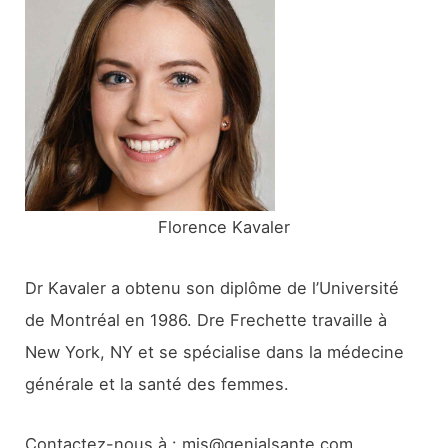
r
c
h
e
r
:
Florence Kavaler
Dr Kavaler a obtenu son diplôme de l’Université
de Montréal en 1986. Dre Frechette travaille à
New York, NY et se spécialise dans la médecine
générale et la santé des femmes.
Contactez-nous à : mis@genialsante.com