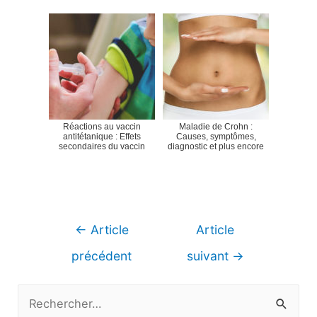
Réactions au vaccin
Maladie de Crohn :
antitétanique : Effets
Causes, symptômes,
secondaires du vaccin
diagnostic et plus encore
Navigation
←
Article
Article
de
précédent
suivant
→
l’article
R