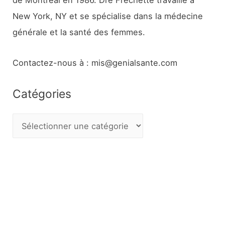
de Montréal en 1986. Dre Frechette travaille à
New York, NY et se spécialise dans la médecine
générale et la santé des femmes.
Contactez-nous à : mis@genialsante.com
Catégories
C
a
t
é
g
o
r