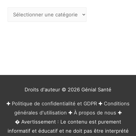
C
a
t
é
g
o
r
i
e
Droits d'auteur © 2026
Génial Santé
s
✚
Politique de confidentialité et GDPR
✚
Conditions
générales d'utilisation
✚
À propos de nous
✚
� Avertissement : Le contenu est purement
informatif et éducatif et ne doit pas être interprété