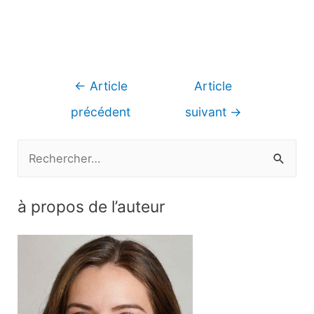
Navigation
←
Article
Article
de
précédent
suivant
→
l’article
R
e
c
à propos de l’auteur
h
e
r
c
h