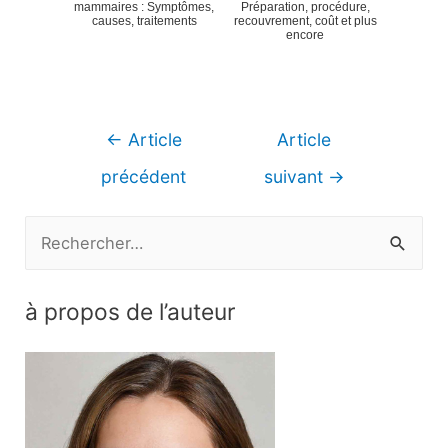
mammaires : Symptômes,
Préparation, procédure,
causes, traitements
recouvrement, coût et plus
encore
Navigation
←
Article
Article
de
précédent
suivant
→
l’article
R
e
c
à propos de l’auteur
h
e
r
c