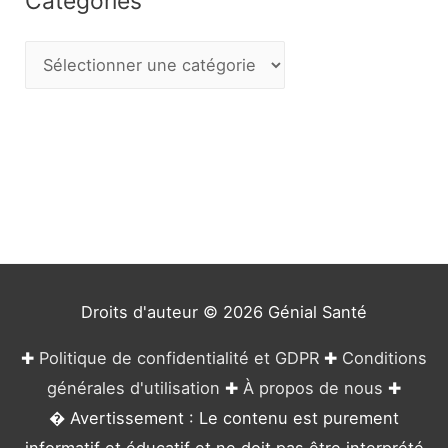
Catégories
C
a
t
é
g
o
r
i
e
Droits d'auteur © 2026
Génial Santé
s
✚
Politique de confidentialité et GDPR
✚
Conditions
générales d'utilisation
✚
À propos de nous
✚
� Avertissement : Le contenu est purement