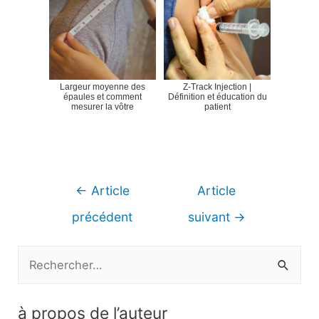
Largeur moyenne des
Z-Track Injection |
épaules et comment
Définition et éducation du
mesurer la vôtre
patient
Navigation
←
Article
Article
de
précédent
suivant
→
l’article
R
e
c
à propos de l’auteur