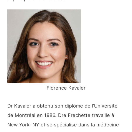
h
e
r
c
h
e
r
:
Florence Kavaler
Dr Kavaler a obtenu son diplôme de l’Université
de Montréal en 1986. Dre Frechette travaille à
New York, NY et se spécialise dans la médecine