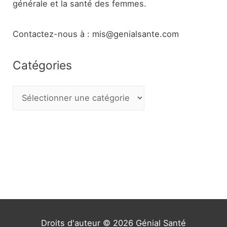
générale et la santé des femmes.
Contactez-nous à : mis@genialsante.com
Catégories
C
a
t
é
g
o
r
i
e
Droits d'auteur © 2026
Génial Santé