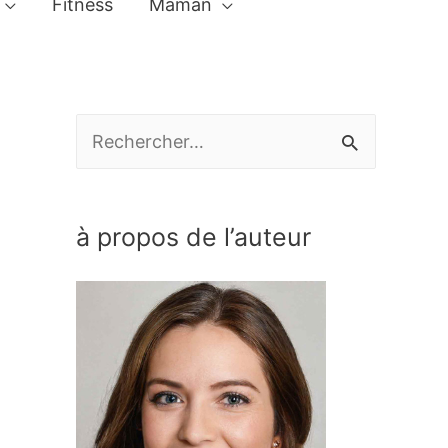
Fitness
Maman
R
e
c
à propos de l’auteur
h
e
r
c
h
e