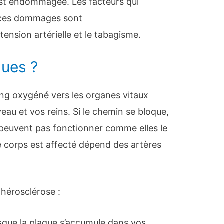
est endommagée. Les facteurs qui
à ces dommages sont
tension artérielle et le tabagisme.
ques ?
ang oxygéné vers les organes vitaux
au et vos reins. Si le chemin se bloque,
 peuvent pas fonctionner comme elles le
e corps est affecté dépend des artères
athérosclérose :
sque la plaque s’accumule dans vos