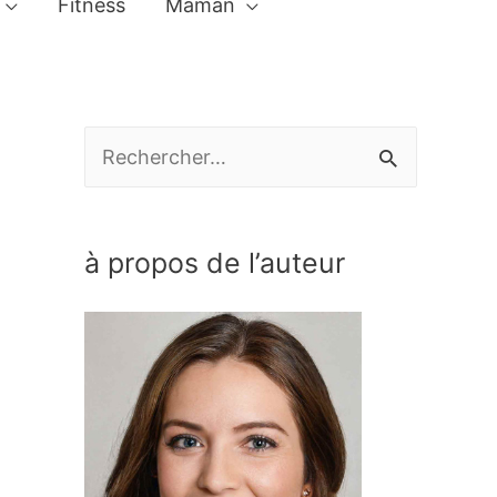
Fitness
Maman
R
e
c
à propos de l’auteur
h
e
r
c
h
e