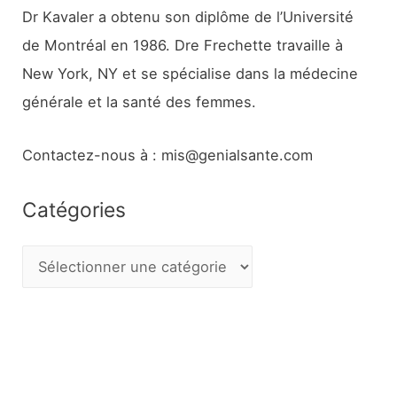
Dr Kavaler a obtenu son diplôme de l’Université
de Montréal en 1986. Dre Frechette travaille à
New York, NY et se spécialise dans la médecine
générale et la santé des femmes.
Contactez-nous à : mis@genialsante.com
Catégories
C
a
t
é
g