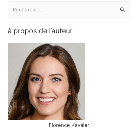
R
e
c
à propos de l’auteur
h
e
r
c
h
e
r
:
Florence Kavaler