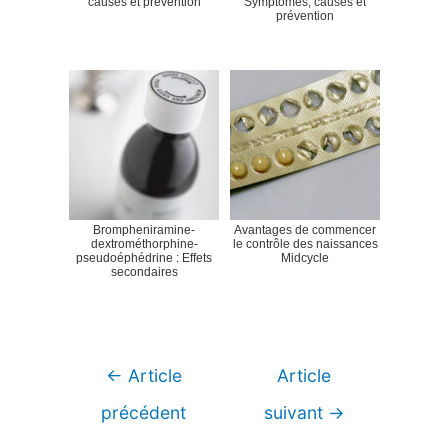
causes et prévention
Symptômes, causes et
prévention
Brompheniramine-
Avantages de commencer
dextrométhorphine-
le contrôle des naissances
pseudoéphédrine : Effets
Midcycle
secondaires
Navigation
←
Article
Article
de
précédent
suivant
→
l’article