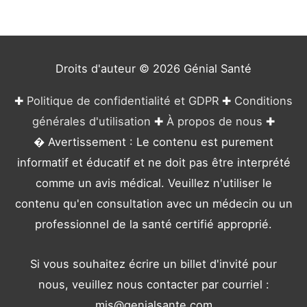
o
r
i
e
Droits d'auteur © 2026
Génial Santé
s
✚
Politique de confidentialité et GDPR
✚
Conditions
générales d'utilisation
✚
À propos de nous
✚
� Avertissement : Le contenu est purement
informatif et éducatif et ne doit pas être interprété
comme un avis médical. Veuillez n'utiliser le
contenu qu'en consultation avec un médecin ou un
professionnel de la santé certifié approprié.
Si vous souhaitez écrire un billet d'invité pour
nous, veuillez nous contacter par courriel :
mis@genialsante.com