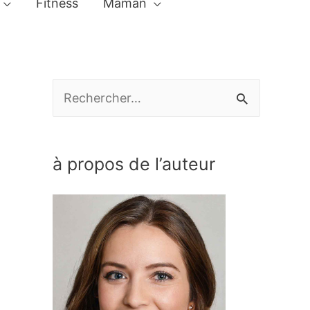
Fitness
Maman
R
e
c
à propos de l’auteur
h
e
r
c
h
e