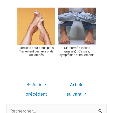
Exercices pour pieds plats :
Stéatorrhée (selles
Traitement des arcs plats
grasses) : Causes,
ou tombés
symptômes et traitements
Navigation
←
Article
Article
de
précédent
suivant
→
l’article
R