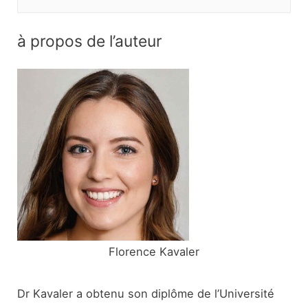
e
c
à propos de l’auteur
h
e
r
c
h
e
r
:
Florence Kavaler
Dr Kavaler a obtenu son diplôme de l’Université