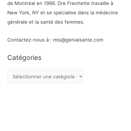
de Montréal en 1986. Dre Frechette travaille à
New York, NY et se spécialise dans la médecine
générale et la santé des femmes.
Contactez-nous à : mis@genialsante.com
Catégories
C
a
t
é
g
o
r