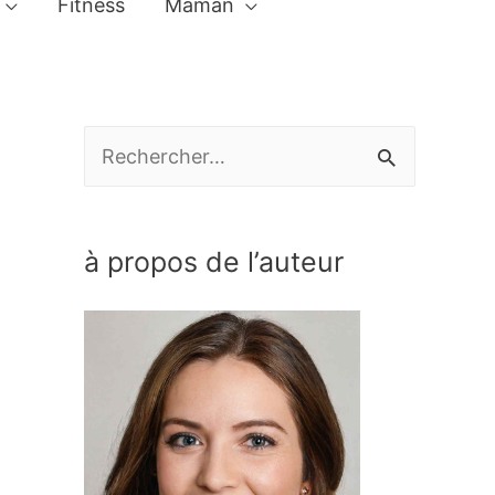
Fitness
Maman
R
e
c
à propos de l’auteur
h
e
r
c
h
e