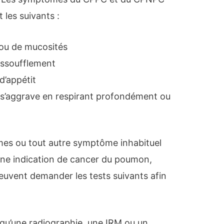
 les suivants :
 ou de mucosités
 essoufflement
d’appétit
ui s’aggrave en respirant profondément ou
es ou tout autre symptôme inhabituel
 une indication de cancer du poumon,
peuvent demander les tests suivants afin
s qu’une radiographie, une IRM ou un