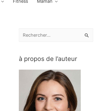
Fitness
Maman
R
e
c
à propos de l’auteur
h
e
r
c
h
e