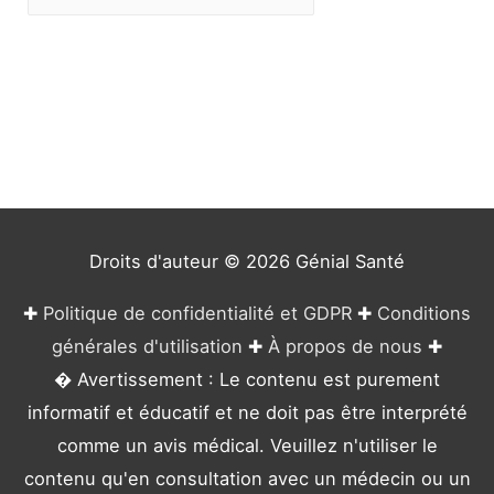
a
t
é
g
o
r
i
e
Droits d'auteur © 2026
Génial Santé
s
✚
Politique de confidentialité et GDPR
✚
Conditions
générales d'utilisation
✚
À propos de nous
✚
� Avertissement : Le contenu est purement
informatif et éducatif et ne doit pas être interprété
comme un avis médical. Veuillez n'utiliser le
contenu qu'en consultation avec un médecin ou un