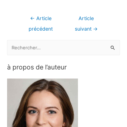
Navigation
←
Article
Article
de
précédent
suivant
→
l’article
R
e
c
à propos de l’auteur
h
e
r
c
h
e
r