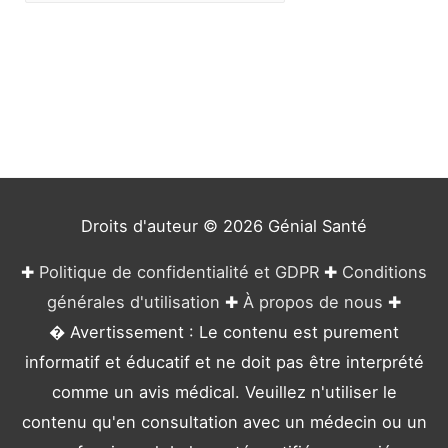
a
t
é
g
o
r
i
e
Droits d'auteur © 2026
Génial Santé
s
✚
Politique de confidentialité et GDPR
✚
Conditions
générales d'utilisation
✚
À propos de nous
✚
� Avertissement : Le contenu est purement
informatif et éducatif et ne doit pas être interprété
comme un avis médical. Veuillez n'utiliser le
contenu qu'en consultation avec un médecin ou un