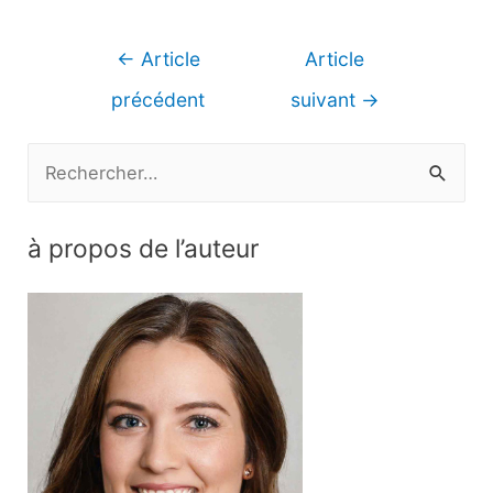
Navigation
←
Article
Article
de
précédent
suivant
→
l’article
R
e
c
à propos de l’auteur
h
e
r
c
h
e
r