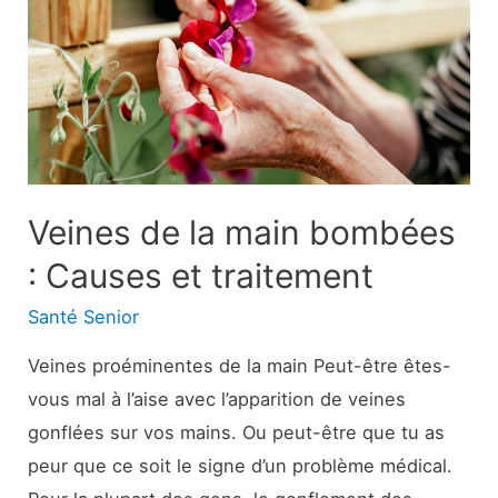
choses
à
savoir
sur
le
sens,
les
Veines de la main bombées
délais,
: Causes et traitement
la
Santé Senior
sécurité
Veines proéminentes de la main Peut-être êtes-
vous mal à l’aise avec l’apparition de veines
gonflées sur vos mains. Ou peut-être que tu as
peur que ce soit le signe d’un problème médical.