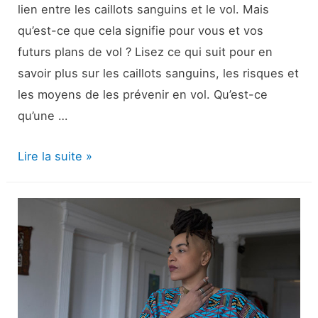
lien entre les caillots sanguins et le vol. Mais
qu’est-ce que cela signifie pour vous et vos
futurs plans de vol ? Lisez ce qui suit pour en
savoir plus sur les caillots sanguins, les risques et
les moyens de les prévenir en vol. Qu’est-ce
qu’une …
thrombose
Lire la suite »
veineuse
profonde
et
prendre
un
avion
: