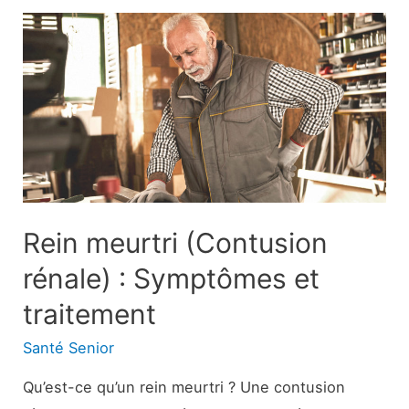
:
Avant
et
après,
coûts,
chirurgie
et
plus
encore
Rein meurtri (Contusion
rénale) : Symptômes et
traitement
Santé Senior
Qu’est-ce qu’un rein meurtri ? Une contusion