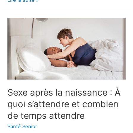
faible
taux
de
testostérone
est-
il
dangereux
pour
votre
santé
Sexe après la naissance : À
?
quoi s’attendre et combien
de temps attendre
Santé Senior