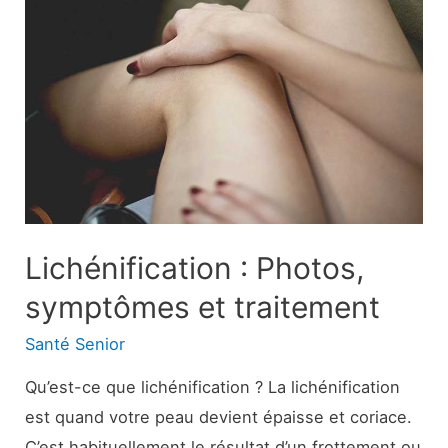
et
traitement
Lichénification : Photos,
symptômes et traitement
Santé Senior
Qu’est-ce que lichénification ? La lichénification
est quand votre peau devient épaisse et coriace.
C’est habituellement le résultat d’un frottement ou