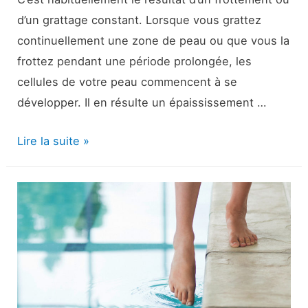
d’un grattage constant. Lorsque vous grattez
continuellement une zone de peau ou que vous la
frottez pendant une période prolongée, les
cellules de votre peau commencent à se
développer. Il en résulte un épaississement …
Lichénification
Lire la suite »
:
Photos,
symptômes
et
traitement