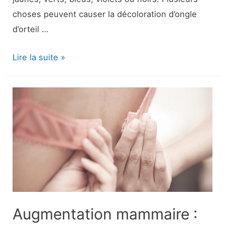
choses peuvent causer la décoloration d’ongle
d’orteil …
Décoloration
Lire la suite »
des
ongles
des
orteils
:
6
Causes
possibles
et
comment
Augmentation mammaire :
les