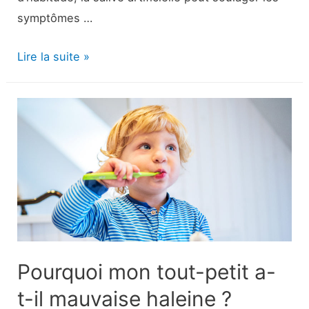
symptômes …
Salive
Lire la suite »
artificielle
:
noms
de
marques,
ingrédients
et
utilisations
populaires
Pourquoi mon tout-petit a-
t-il mauvaise haleine ?