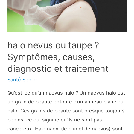
quoi
s’attendre
et
combien
de
halo nevus ou taupe ?
temps
Symptômes, causes,
attendre
diagnostic et traitement
Santé Senior
Qu’est-ce qu’un naevus halo ? Un naevus halo est
un grain de beauté entouré d’un anneau blanc ou
halo. Ces grains de beauté sont presque toujours
bénins, ce qui signifie qu’ils ne sont pas
cancéreux. Halo naevi (le pluriel de naevus) sont