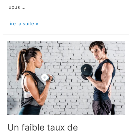
lupus …
Corticostéroïdes
Lire la suite »
:
Types,
interactions
et
conseils
pour
minimiser
les
effets
secondaires
Un faible taux de