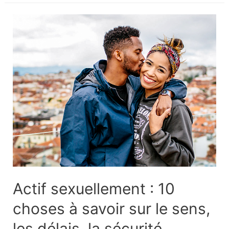
la
couronne
en
or
:
Coût
et
comparaison
avec
la
porcelaine
Actif sexuellement : 10
choses à savoir sur le sens,
les délais, la sécurité