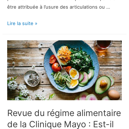
être attribuée à l’usure des articulations ou …
Tension
Lire la suite »
du
cou
:
Causes,
symptômes
et
traitements
Revue du régime alimentaire
de la Clinique Mayo : Est-il