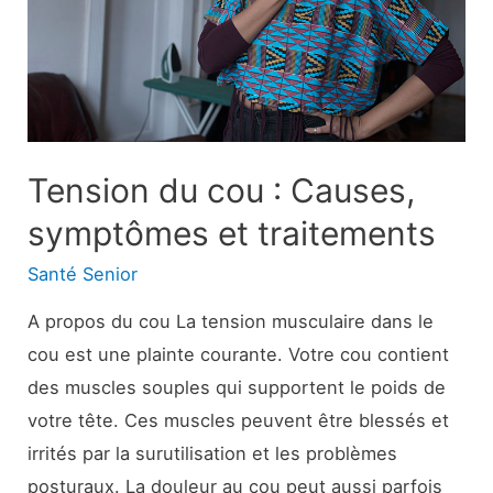
Ce
que
vous
devez
savoir,
Conseils
Tension du cou : Causes,
de
symptômes et traitements
prévention
Santé Senior
A propos du cou La tension musculaire dans le
cou est une plainte courante. Votre cou contient
des muscles souples qui supportent le poids de
votre tête. Ces muscles peuvent être blessés et
irrités par la surutilisation et les problèmes
posturaux. La douleur au cou peut aussi parfois