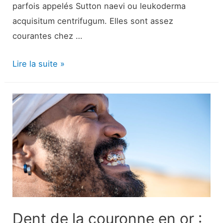
parfois appelés Sutton naevi ou leukoderma
acquisitum centrifugum. Elles sont assez
courantes chez …
halo
Lire la suite »
nevus
ou
taupe
?
Symptômes,
causes,
diagnostic
et
traitement
Dent de la couronne en or :