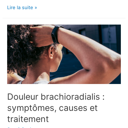
La
Lire la suite »
vaginose
bactérienne
chez
l’homme
:
est-
elle
possible
et
pouvez-
Douleur brachioradialis :
vous
symptômes, causes et
la
traitement
transmettre
?