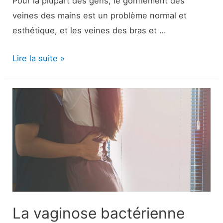
Pour la plupart des gens, le gonflement des
veines des mains est un problème normal et
esthétique, et les veines des bras et …
Veines
Lire la suite »
de
la
main
bombées
:
Causes
et
traitement
La vaginose bactérienne