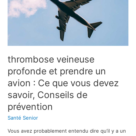
a-
t-
il
mauvaise
haleine
?
thrombose veineuse
profonde et prendre un
avion : Ce que vous devez
savoir, Conseils de
prévention
Santé Senior
Vous avez probablement entendu dire qu’il y a un