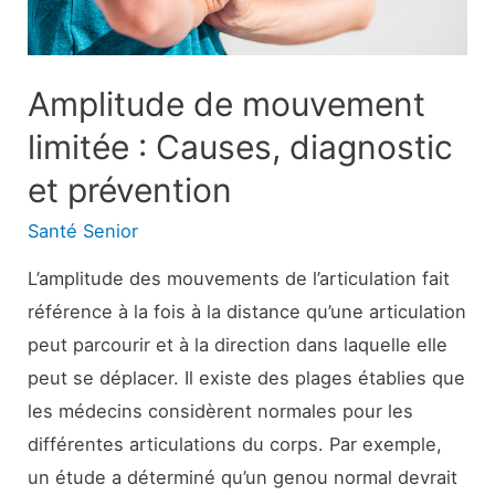
:
peut-
il
Amplitude de mouvement
vous
limitée : Causes, diagnostic
aider
et prévention
à
perdre
Santé Senior
du
L’amplitude des mouvements de l’articulation fait
poids
référence à la fois à la distance qu’une articulation
?
peut parcourir et à la direction dans laquelle elle
peut se déplacer. Il existe des plages établies que
les médecins considèrent normales pour les
différentes articulations du corps. Par exemple,
un étude a déterminé qu’un genou normal devrait