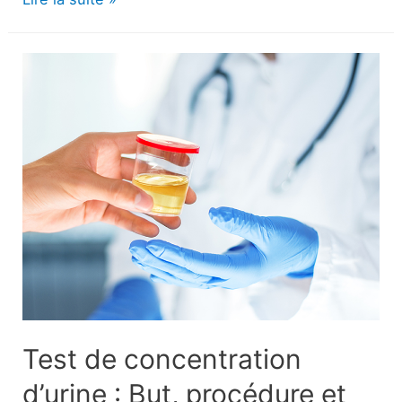
pamplemousse
:
Peut
interagir
avec
les
médicaments
courants
Test de concentration
d’urine : But, procédure et