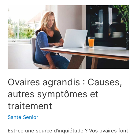
pain
au
levain
est
l’un
des
pains
les
plus
Ovaires agrandis : Causes,
sains
autres symptômes et
traitement
Santé Senior
Est-ce une source d’inquiétude ? Vos ovaires font