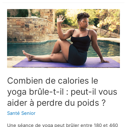
rouges
:
Symptômes,
causes
et
traitements
Combien de calories le
yoga brûle-t-il : peut-il vous
aider à perdre du poids ?
Santé Senior
Une séance de yoga peut brûler entre 180 et 460