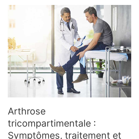
Kartagener
|
Définition
et
éducation
des
patients
Arthrose
tricompartimentale :
Symptômes, traitement et