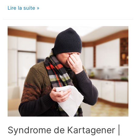
Pourquoi
Lire la suite »
mon
nouveau-
né
éternue-
t-
il
autant
?
Syndrome de Kartagener |