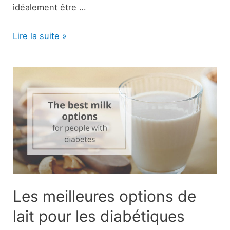
idéalement être …
Amplitude
Lire la suite »
de
mouvement
limitée
:
Causes,
diagnostic
et
prévention
Les meilleures options de
lait pour les diabétiques