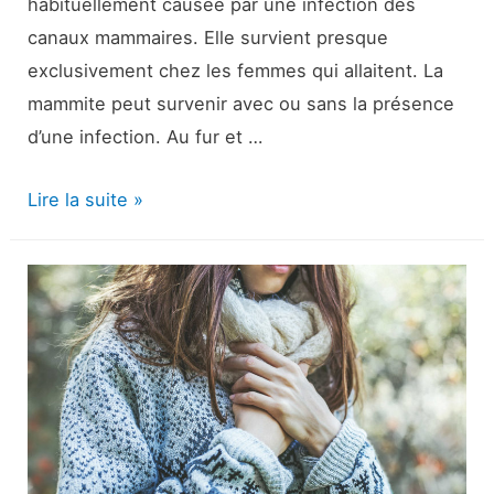
habituellement causée par une infection des
canaux mammaires. Elle survient presque
exclusivement chez les femmes qui allaitent. La
mammite peut survenir avec ou sans la présence
d’une infection. Au fur et …
Mammite
Lire la suite »
|
Définition
et
éducation
des
patients