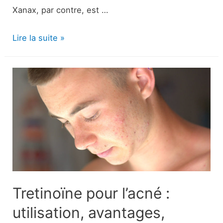
Xanax, par contre, est …
Adderall
Lire la suite »
et
Xanax
sont-
ils
sûrs
ensemble
?
Tretinoïne pour l’acné :
utilisation, avantages,