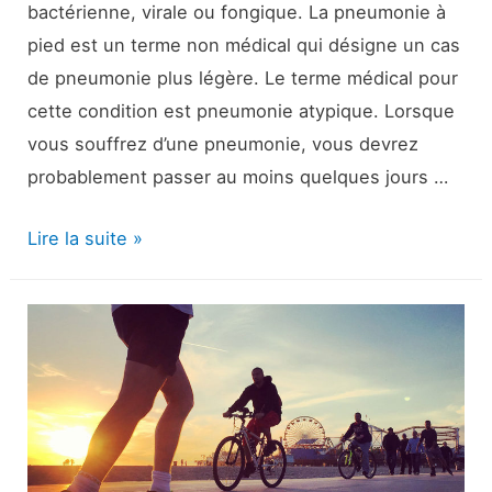
bactérienne, virale ou fongique. La pneumonie à
pied est un terme non médical qui désigne un cas
de pneumonie plus légère. Le terme médical pour
cette condition est pneumonie atypique. Lorsque
vous souffrez d’une pneumonie, vous devrez
probablement passer au moins quelques jours …
Pneumonie
Lire la suite »
à
pied
contre
pneumonie
:
Symptômes,
traitement,