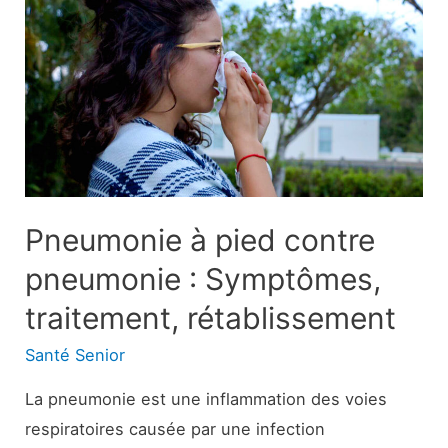
d’urine
:
But,
procédure
et
résultats
Pneumonie à pied contre
pneumonie : Symptômes,
traitement, rétablissement
Santé Senior
La pneumonie est une inflammation des voies
respiratoires causée par une infection