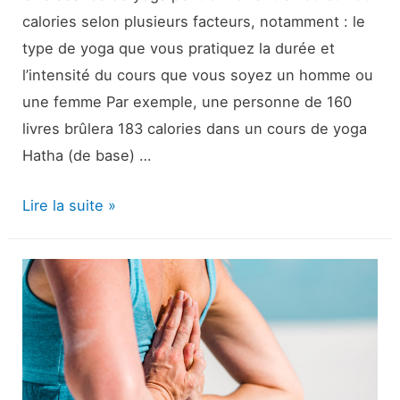
calories selon plusieurs facteurs, notamment : le
type de yoga que vous pratiquez la durée et
l’intensité du cours que vous soyez un homme ou
une femme Par exemple, une personne de 160
livres brûlera 183 calories dans un cours de yoga
Hatha (de base) …
Combien
Lire la suite »
de
calories
le
yoga
brûle-
t-
il