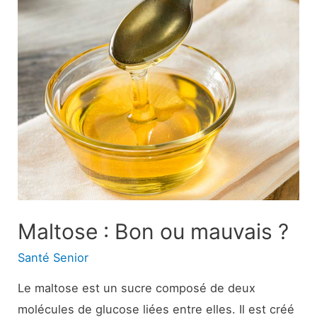
:
utilisation,
avantages,
efficacité
et
effets
secondaires
Maltose : Bon ou mauvais ?
Santé Senior
Le maltose est un sucre composé de deux
molécules de glucose liées entre elles. Il est créé