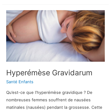
:
Complications,
effets
secondaires
et
rétablissement
Hyperémèse Gravidarum
Santé Enfants
Qu’est-ce que l’hyperémèse gravidique ? De
nombreuses femmes souffrent de nausées
matinales (nausées) pendant la grossesse. Cette