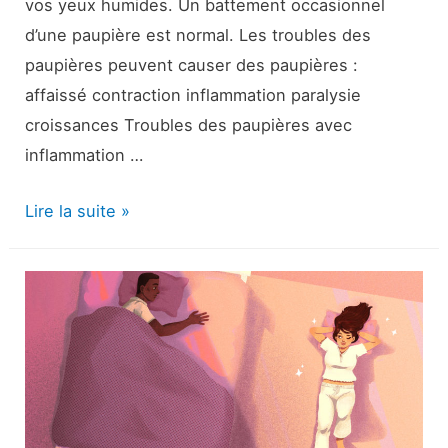
vos yeux humides. Un battement occasionnel
d’une paupière est normal. Les troubles des
paupières peuvent causer des paupières :
affaissé contraction inflammation paralysie
croissances Troubles des paupières avec
inflammation …
Troubles
Lire la suite »
des
paupières
|
Définition
et
éducation
du