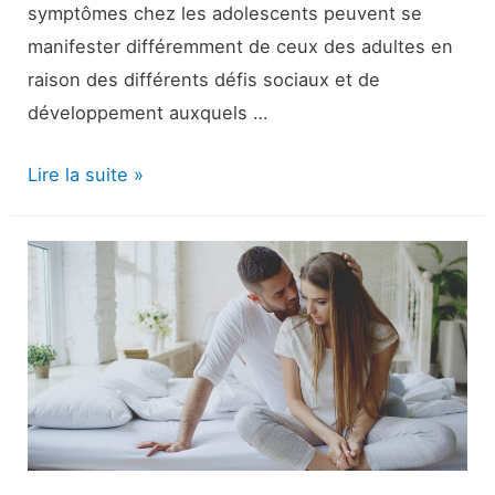
symptômes chez les adolescents peuvent se
manifester différemment de ceux des adultes en
raison des différents défis sociaux et de
développement auxquels …
dépression
Lire la suite »
chez
les
adolescents
:
Causes,
symptômes
et
diagnostic