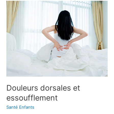
:
Types,
points
de
suture,
plus
Douleurs dorsales et
essoufflement
Santé Enfants