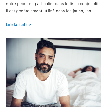
notre peau, en particulier dans le tissu conjonctif.
Il est généralement utilisé dans les joues, les …
Restylane
Lire la suite »
:
Sous
les
yeux,
les
mastics,
les
lèvres,
le
coût,
les