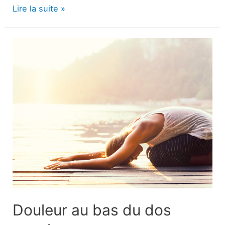
Gommes
Lire la suite »
pâles
:
Causes,
traitement,
prévention
et
plus
encore
Douleur au bas du dos