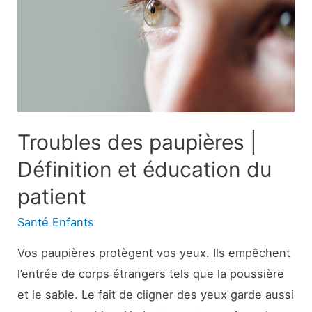
sent
différent
et
comment
le
gérer
Troubles des paupières |
Définition et éducation du
patient
Santé Enfants
Vos paupières protègent vos yeux. Ils empêchent
l’entrée de corps étrangers tels que la poussière
et le sable. Le fait de cligner des yeux garde aussi