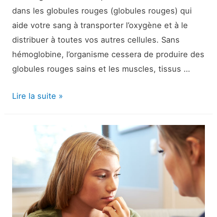
dans les globules rouges (globules rouges) qui
aide votre sang à transporter l’oxygène et à le
distribuer à toutes vos autres cellules. Sans
hémoglobine, l’organisme cessera de produire des
globules rouges sains et les muscles, tissus …
10
Lire la suite »
aliments
riches
en
fer
dont
votre
tout-
petit