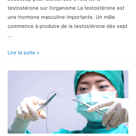
testostérone sur l’organisme La testostérone est
une hormone masculine importante. Un mâle
commence à produire de la testostérone dès sept
…
16
Lire la suite »
Effets
de
la
testostérone
sur
l’organisme