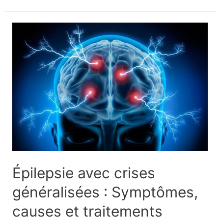
au
bas
du
dos
gauche
:
causes,
traitements
et
quand
s’inquiéter
Épilepsie avec crises
généralisées : Symptômes,
causes et traitements