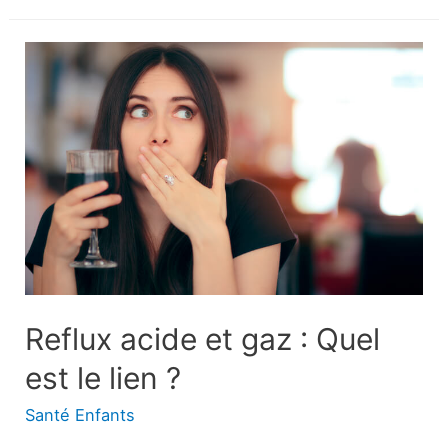
entre
bien
dormir
ou
coucher
avec
mon
mari
Reflux acide et gaz : Quel
est le lien ?
Santé Enfants