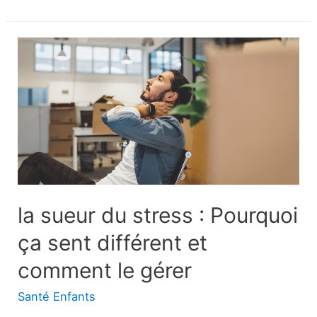
ce
qu’une
pompe
pour
dysfonction
érectile
?
la sueur du stress : Pourquoi
ça sent différent et
comment le gérer
Santé Enfants