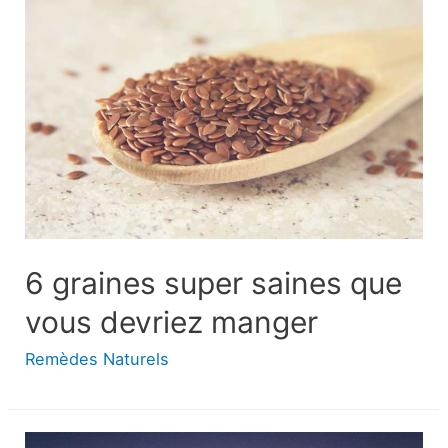
:
Quelle
est
la
différence
?
Conseils
pour
l’identification
6 graines super saines que
vous devriez manger
Remèdes Naturels