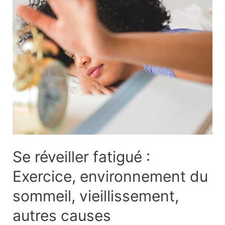
Symptômes,
causes
et
traitement
Se réveiller fatigué :
Exercice, environnement du
sommeil, vieillissement,
autres causes