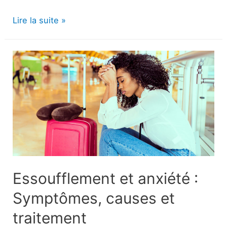
Yoga
Lire la suite »
pour
la
constipation
:
Poses
pour
le
soulagement
Essoufflement et anxiété :
Symptômes, causes et
traitement