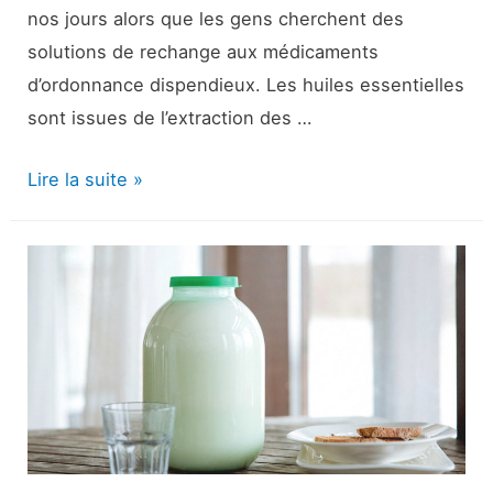
nos jours alors que les gens cherchent des
solutions de rechange aux médicaments
d’ordonnance dispendieux. Les huiles essentielles
sont issues de l’extraction des …
Huiles
Lire la suite »
essentielles
pour
le
diabète
:
Est-
ce
que
ça