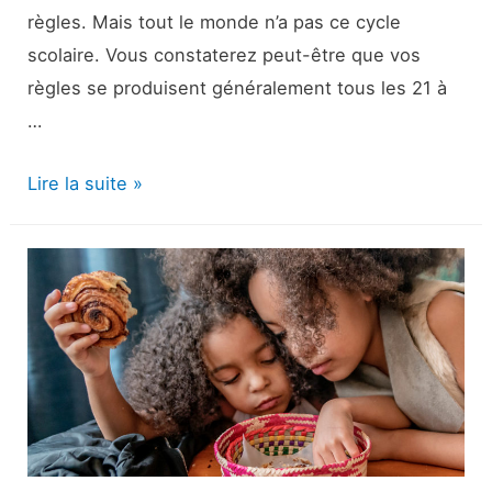
règles. Mais tout le monde n’a pas ce cycle
scolaire. Vous constaterez peut-être que vos
règles se produisent généralement tous les 21 à
…
Combien
Lire la suite »
de
jours
entre
les
règles
?
Menstruations
normales
et