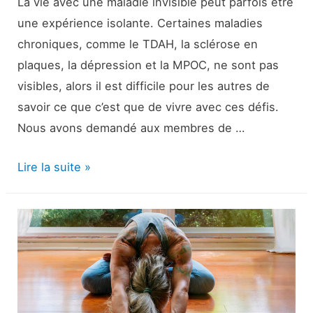
La vie avec une maladie invisible peut parfois être
une expérience isolante. Certaines maladies
chroniques, comme le TDAH, la sclérose en
plaques, la dépression et la MPOC, ne sont pas
visibles, alors il est difficile pour les autres de
savoir ce que c’est que de vivre avec ces défis.
Nous avons demandé aux membres de …
Ce
Lire la suite »
que
je
veux
que
vous
sachiez