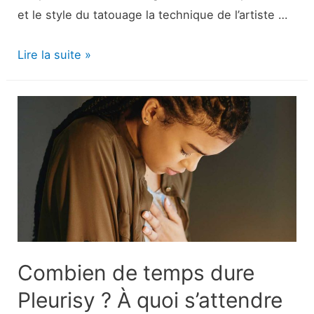
et le style du tatouage la technique de l’artiste …
Placement
Lire la suite »
et
retrait
de
tatouage
:
Prédire
et
minimiser
la
douleur
Combien de temps dure
Pleurisy ? À quoi s’attendre