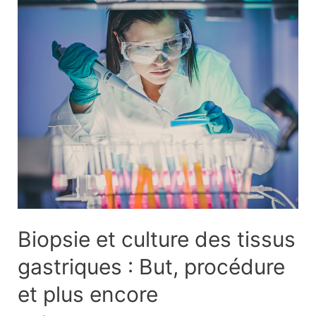
allergie
à
la
cannelle
Biopsie et culture des tissus
gastriques : But, procédure
et plus encore