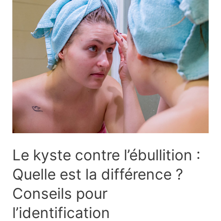
?
Ce
qu’il
faut
faire
Le kyste contre l’ébullition :
Quelle est la différence ?
Conseils pour
l’identification