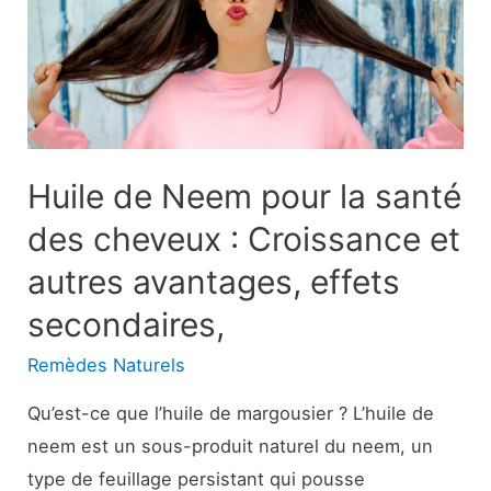
gastriques
:
But,
procédure
et
plus
Huile de Neem pour la santé
encore
des cheveux : Croissance et
autres avantages, effets
secondaires,
Remèdes Naturels
Qu’est-ce que l’huile de margousier ? L’huile de
neem est un sous-produit naturel du neem, un
type de feuillage persistant qui pousse