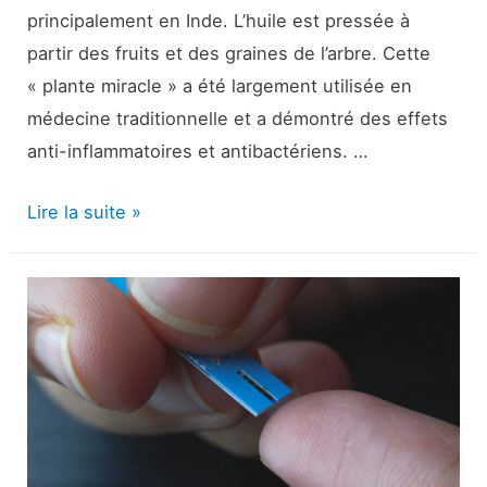
principalement en Inde. L’huile est pressée à
partir des fruits et des graines de l’arbre. Cette
« plante miracle » a été largement utilisée en
médecine traditionnelle et a démontré des effets
anti-inflammatoires et antibactériens. …
Huile
Lire la suite »
de
Neem
pour
la
santé
des
cheveux
: