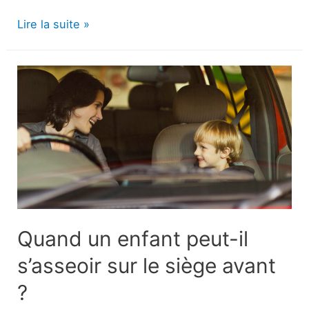
Diabète
Lire la suite »
de
type
2
:
Traitement
de
l’hypoglycémie
Quand un enfant peut-il
s’asseoir sur le siège avant
?